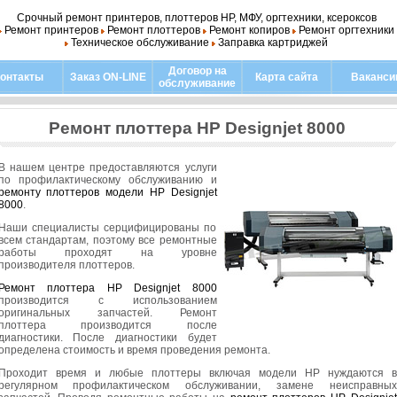
Срочный ремонт принтеров, плоттеров HP, МФУ, оргтехники, ксероксов
Ремонт принтеров
Ремонт плоттеров
Ремонт копиров
Ремонт оргтехники
Техническое обслуживание
Заправка картриджей
Договор на
онтакты
Заказ ON-LINE
Карта сайта
Ваканси
обслуживание
Ремонт плоттера HP Designjet 8000
В нашем центре предоставляются услуги
по профилактическому обслуживанию и
ремонту плоттеров модели HP Designjet
8000
.
Наши специалисты серцифицированы по
всем стандартам, поэтому все ремонтные
работы проходят на уровне
производителя плоттеров.
Ремонт плоттера HP Designjet 8000
производится с использованием
оригинальных запчастей. Ремонт
плоттера производится после
диагностики. После диагностики будет
определена стоимость и время проведения ремонта.
Проходит время и любые плоттеры включая модели HP нуждаются в
регулярном профилактическом обслуживании, замене неисправных