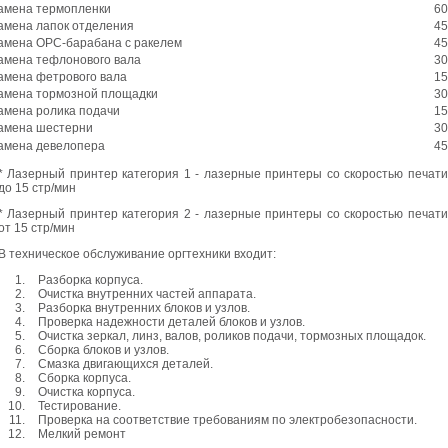
амена термопленки
60
амена лапок отделения
45
амена ОРС-барабана с ракелем
45
амена тефлонового вала
30
амена фетрового вала
15
амена тормозной площадки
30
амена ролика подачи
15
амена шестерни
30
амена девелопера
45
* Лазерный принтер категория 1 - лазерные принтеры со скоростью печати
до 15 стр/мин
* Лазерный принтер категория 2 - лазерные принтеры со скоростью печати
от 15 стр/мин
В техническое обслуживание оргтехники входит:
Разборка корпуса.
Очистка внутренних частей аппарата.
Разборка внутренних блоков и узлов.
Проверка надежности деталей блоков и узлов.
Очистка зеркал, линз, валов, роликов подачи, тормозных площадок.
Сборка блоков и узлов.
Смазка двигающихся деталей.
Сборка корпуса.
Очистка корпуса.
Тестирование.
Проверка на соответствие требованиям по электробезопасности.
Мелкий ремонт