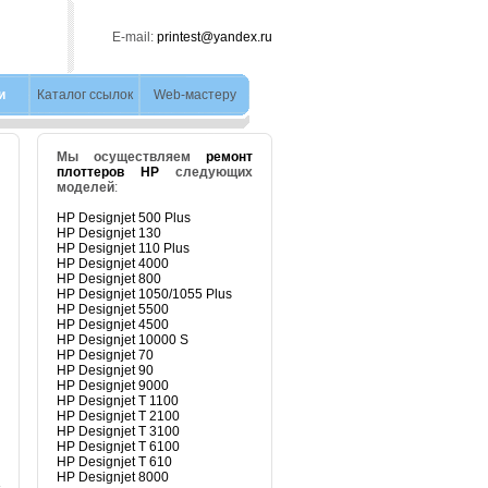
E-mail:
printest@yandex.ru
и
Каталог ссылок
Web-мастеру
Мы осуществляем
ремонт
плоттеров HP
следующих
моделей
:
HP Designjet 500 Plus
HP Designjet 130
HP Designjet 110 Plus
HP Designjet 4000
HP Designjet 800
HP Designjet 1050/1055 Plus
HP Designjet 5500
HP Designjet 4500
HP Designjet 10000 S
HP Designjet 70
HP Designjet 90
HP Designjet 9000
HP Designjet T 1100
HP Designjet T 2100
HP Designjet T 3100
HP Designjet T 6100
HP Designjet T 610
HP Designjet 8000