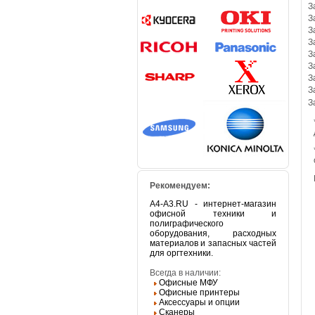
З
З
З
З
З
З
З
З
З
Рекомендуем:
A4-A3.RU - интернет-магазин
офисной техники и
полиграфического
оборудования, расходных
материалов и запасных частей
для оргтехники.
Всегда в наличии:
Офисные МФУ
Офисные принтеры
Аксессуары и опции
Сканеры