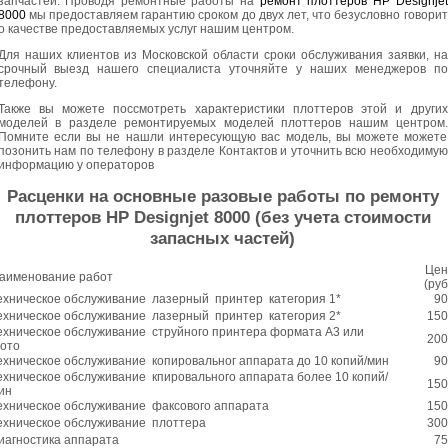
запчастей. Проводя ремонтные работы на
ремонт плоттеров HP Designjet
8000
мы предоставляем гарантию сроком до двух лет, что безусловно говорит
о качестве предоставляемых услуг нашим центром.
Для наших клиентов из Московской области сроки обслуживания заявки, на
срочный выезд нашего специалиста уточняйте у наших менеджеров по
телефону.
Также вы можете поссмотреть характеристики плоттеров этой и других
моделей в разделе ремонтируемых моделей плоттеров нашим центром.
Помните если вы не нашли интересующую вас модель, вы можете можете
позонить нам по телефону в разделе Контактов и уточнить всю необходимую
информацию у операторов
Расценки на основные разовые работы по ремонту
плоттеров HP Designjet 8000 (без учета стоимости
запасных частей)
Цен
аименование работ
(руб
ехническое обслуживание лазерный принтер категория 1*
90
ехническое обслуживание лазерный принтер категория 2*
150
ехническое обслуживание струйного принтера формата А3 или
200
ото
ехническое обслуживание копировальног аппарата до 10 копий/мин
90
ехническое обслуживание кпировального аппарата более 10 копий/
150
ин
ехническое обслуживание факсового аппарата
150
ехническое обслуживание плоттера
300
иагностика аппарата
75