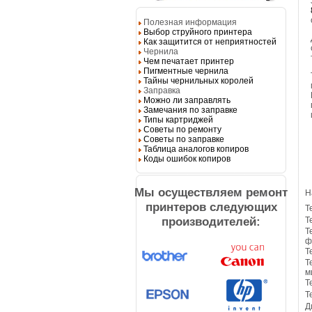
Полезная информация
Выбор струйного принтера
Как защитится от неприятностей
Чернила
Чем печатает принтер
Пигментные чернила
Тайны чернильных королей
Заправка
Можно ли заправлять
Замечания по заправке
Типы картриджей
Советы по ремонту
Советы по заправке
Таблица аналогов копиров
Коды ошибок копиров
Мы осуществляем ремонт
Н
принтеров следующих
Т
производителей:
Т
Т
ф
Т
Т
м
Т
Т
Д