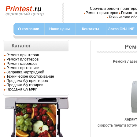
Срочный ремонт принтеров,
Ремонт принтеров
Ремонт п
Техническое об
О компании
Наши цены
Контакты
Заказ ON-LINE
Каталог
Рем
Ремонт принтеров
Ремонт плоттеров
Ремонт лазе
Ремонт ксероксов
Ремонт оргтехники
Заправка картриджей
Техническое обслуживание
Продажа б/у принтеров
Продажа б/у копиров
Продажа б/у МФУ
Харак
скорость печати (стр/