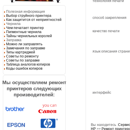
технология печати
Полезная информация
Выбор струйного принтера
способ закрепления
Как защитится от неприятностей
Чернила
Чем печатает принтер
качество печати
Пигментные чернила
Тайны чернильных королей
Заправка
Можно ли заправлять
Замечания по заправке
язык описания стран
Типы картриджей
Советы по ремонту
Советы по заправке
Таблица аналогов копиров
Коды ошибок копиров
Мы осуществляем ремонт
принтеров следующих
интерфейс
производителей:
Вы находитесь :
Сервис
HP
>>
Pемонт принтер