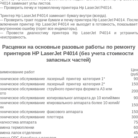
P4014 заминает углы листов.
— Проверить печку и термопленку принтера Hp LaserJet P4014.
Принтер Hp LaserJet P4014 заминает бумагу внутри (всегда).
— Проверить тракт подачи бумаги и печку принтера Hp LaserJet P4014. После
включения принтер Hp LaserJet P4014 не выходит в готовность, показывает
внутреннюю ошибку (горят все индикаторы).
— Провести диагностику принтера Hp LaserJet P4014 и устранить
неисправность.
Расценки на основные разовые работы по ремонту
принтеров HP LaserJet P4014 (без учета стоимости
запасных частей)
Цен
аименование работ
(руб
ехническое обслуживание лазерный принтер категория 1*
90
ехническое обслуживание лазерный принтер категория 2*
150
ехническое обслуживание струйного принтера формата А3 или
200
ото
ехническое обслуживание копировальног аппарата до 10 копий/мин
90
ехническое обслуживание кпировального аппарата более 10 копий/
150
ин
ехническое обслуживание факсового аппарата
150
ехническое обслуживание плоттера
300
иагностика аппарата
75
амена термопленки
60
амена лапок отделения
45
амена ОРС-барабана с ракелем
45