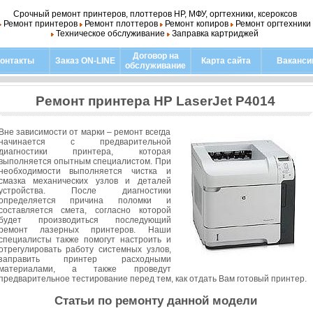
Срочный ремонт принтеров, плоттеров HP, МФУ, оргтехники, ксероксов
Ремонт принтеров
Ремонт плоттеров
Ремонт копиров
Ремонт оргтехники
Техническое обслуживание
Заправка картриджей
Договор на
онтакты
Заказ ON-LINE
Карта сайта
Ваканси
обслуживание
Ремонт принтера HP LaserJet P4014
Вне зависимости от марки – ремонт всегда
начинается с предварительной
диагностики принтера, которая
выполняется опытным специалистом. При
необходимости выполняется чистка и
смазка механических узлов и деталей
устройства. После диагностики
определяется причина поломки и
составляется смета, согласно которой
будет производиться последующий
ремонт лазерных принтеров. Наши
специалисты также помогут настроить и
отрегулировать работу системных узлов,
заправить принтер расходными
материалами, а также проведут
предварительное тестирование перед тем, как отдать Вам готовый принтер.
Статьи по ремонту данной модели