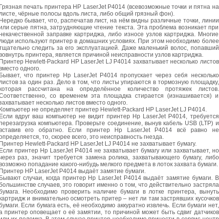
Грязная печать принтера HP LaserJet P4014 (всевозможные точки и пятна на
листе, чёрные полосы вдоль листа, либо общий грязный фон).
Нередко бывает, что, распечатав лист, на нём видны различные точки, линии
или серые пятна, затрудняющие чтение текста. Эта проблема возникает при
некачественной заправке картриджа, либо износе узлов картриджа. Многие
люди используют принтер в домашних условиях. При этом необходимо более
тщательно следить за его эксплуатацией. Даже маленький волос, попавший
вовнутрь принтера, является причиной неисправности узлов картриджа.
Принтер Hewlett-Packard HP LaserJet LJ P4014 захватывает несколько листов
вместо одного.
Бывает, что принтер Hp LaserJet P4014 пропускает через себя несколько
листов за один раз. Дело в том, что листы упираются в тормозную площадку,
которая рассчитана на определённое количество протяжек листов.
Соответственно, со временем эта площадка стирается (изнашивается) и
захватывает несколько листов вместо одного.
Компьютер не определяет принтер Hewlett-Packard HP LaserJet LJ P4014.
Если вдруг ваш компьютер не видит принтер Hp LaserJet P4014, требуется
перезагрузка компьютера. Проверьте соединение, вынув кабель USB (LTP) и
вставив его обратно. Если принтер Hp LaserJet P4014 всё равно не
определяется, то, скорее всего, это неисправность гнезда.
Принтер Hewlett-Packard HP LaserJet LJ P4014 не захватывает бумагу.
Если принтер Hp LaserJet P4014 не захватывает бумагу или захватывает, но
через раз, значит требуется замена ролика, захватывающего бумагу, либо
возможно попадание какого-нибудь мелкого предмета в лоток захвата бумаги.
Принтер HP LaserJet P4014 выдаёт замятие бумаги.
Бывают случаи, когда принтер Hp LaserJet P4014 выдаёт замятие бумаги. В
большинстве случаев, это говорит именно о том, что действительно застряла
бумага. Необходимо проверить наличие бумаги в лотке принтера, вынуть
картридж и внимательно осмотреть притер – нет ли там застрявших кусочков
бумаги. Если бумага есть, её необходимо аккуратно извлечь. Если бумаги нет,
а принтер оповещает о её замятии, то причиной может быть сдвиг датчиков