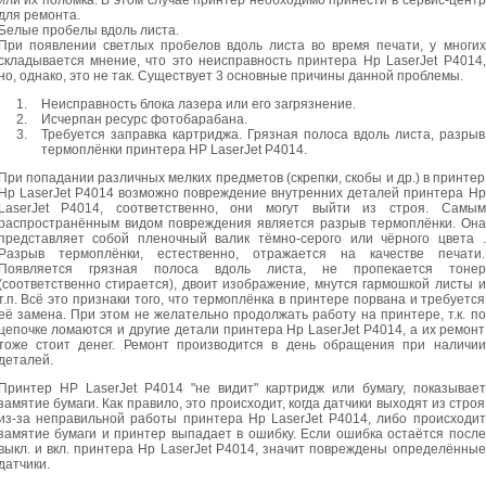
или их поломка. В этом случае принтер необходимо принести в сервис-центр
для ремонта.
Белые пробелы вдоль листа.
При появлении светлых пробелов вдоль листа во время печати, у многих
складывается мнение, что это неисправность принтера Hp LaserJet P4014,
но, однако, это не так. Существует 3 основные причины данной проблемы.
Неисправность блока лазера или его загрязнение.
Исчерпан ресурс фотобарабана.
Требуется заправка картриджа. Грязная полоса вдоль листа, разрыв
термоплёнки принтера HP LaserJet P4014.
При попадании различных мелких предметов (скрепки, скобы и др.) в принтер
Hp LaserJet P4014 возможно повреждение внутренних деталей принтера Hp
LaserJet P4014, соответственно, они могут выйти из строя. Самым
распространённым видом повреждения является разрыв термоплёнки. Она
представляет собой пленочный валик тёмно-серого или чёрного цвета .
Разрыв термоплёнки, естественно, отражается на качестве печати.
Появляется грязная полоса вдоль листа, не пропекается тонер
(соответственно стирается), двоит изображение, мнутся гармошкой листы и
т.п. Всё это признаки того, что термоплёнка в принтере порвана и требуется
её замена. При этом не желательно продолжать работу на принтере, т.к. по
цепочке ломаются и другие детали принтера Hp LaserJet P4014, а их ремонт
тоже стоит денег. Ремонт производится в день обращения при наличии
деталей.
Принтер HP LaserJet P4014 "не видит" картридж или бумагу, показывает
замятие бумаги. Как правило, это происходит, когда датчики выходят из строя
из-за неправильной работы принтера Hp LaserJet P4014, либо происходит
замятие бумаги и принтер выпадает в ошибку. Если ошибка остаётся после
выкл. и вкл. принтера Hp LaserJet P4014, значит повреждены определённые
датчики.