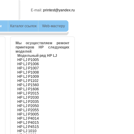
E-mail:
printest@yandex.ru
и
Каталог ссылок
Web-мастеру
Мы осуществляем ремонт
принтеров HP следующих
моделей
:
Модельный ряд HP LJ
HP LJ P1005
HP LJ P1006
HP LJ P1007
HP LJ P1008
HP LJ P1009
HP LJ P1102
HP LJ P1560
HP LJ P1606
HP LJ P2015
HP LJ P2030
HP LJ P2035
HP LJ P2050
HP LJ P2055
HP LJ P3005
HP LJ P4014
HP LJ P4015
HP LJ P4515
HP LJ 1010