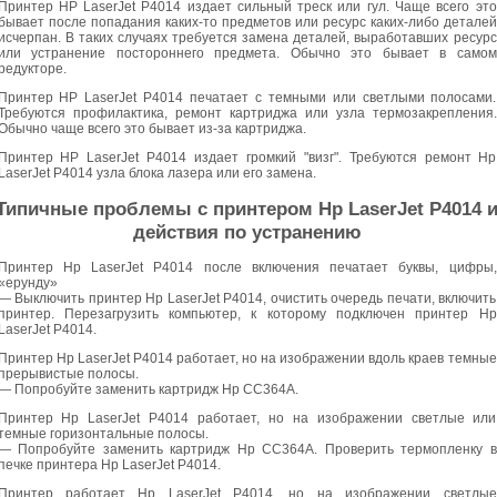
Принтер HP LaserJet P4014 издает сильный треск или гул. Чаще всего это
бывает после попадания каких-то предметов или ресурс каких-либо деталей
исчерпан. В таких случаях требуется замена деталей, выработавших ресурс
или устранение постороннего предмета. Обычно это бывает в самом
редукторе.
Принтер HP LaserJet P4014 печатает с темными или светлыми полосами.
Требуются профилактика, ремонт картриджа или узла термозакрепления.
Обычно чаще всего это бывает из-за картриджа.
Принтер HP LaserJet P4014 издает громкий "визг". Требуются ремонт Hp
LaserJet P4014 узла блока лазера или его замена.
Типичные проблемы с принтером Hp LaserJet P4014 
действия по устранению
Принтер Hp LaserJet P4014 после включения печатает буквы, цифры,
«ерунду»
— Выключить принтер Hp LaserJet P4014, очистить очередь печати, включить
принтер. Перезагрузить компьютер, к которому подключен принтер Hp
LaserJet P4014.
Принтер Hp LaserJet P4014 работает, но на изображении вдоль краев темные
прерывистые полосы.
— Попробуйте заменить картридж Hp CC364A.
Принтер Hp LaserJet P4014 работает, но на изображении светлые или
темные горизонтальные полосы.
— Попробуйте заменить картридж Hp CC364A. Проверить термопленку в
печке принтера Hp LaserJet P4014.
Принтер работает Hp LaserJet P4014, но на изображении светлые