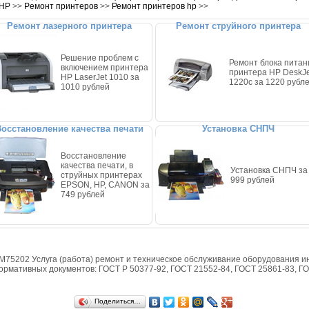
HP
>>
Pемонт принтеров
>>
Ремонт принтеров hp
>>
Ремонт лазерного принтера
Ремонт струйного принтера
Решение проблем с
Ремонт блока питан
включением принтера
принтера HP DeskJe
HP LaserJet 1010 за
1220c за 1220 рубл
1010 рублей
осстановление качества печати
Установка СНПЧ
Восстановление
качества печати, в
Установка СНПЧ за
струйных принтерах
999 рублей
EPSON, HP, CANON за
749 рублей
5202 Услуга (работа) ремонт и техническое обслуживание оборудования и
рмативных документов: ГОСТ Р 50377-92, ГОСТ 21552-84, ГОСТ 25861-83, ГО
Поделиться…