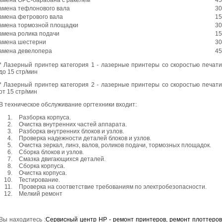
амена тефлонового вала
30
амена фетрового вала
15
амена тормозной площадки
30
амена ролика подачи
15
амена шестерни
30
амена девелопера
45
* Лазерный принтер категория 1 - лазерные принтеры со скоростью печати
до 15 стр/мин
* Лазерный принтер категория 2 - лазерные принтеры со скоростью печати
от 15 стр/мин
В техническое обслуживание оргтехники входит:
Разборка корпуса.
Очистка внутренних частей аппарата.
Разборка внутренних блоков и узлов.
Проверка надежности деталей блоков и узлов.
Очистка зеркал, линз, валов, роликов подачи, тормозных площадок.
Сборка блоков и узлов.
Смазка двигающихся деталей.
Сборка корпуса.
Очистка корпуса.
Тестирование.
Проверка на соответствие требованиям по электробезопасности.
Мелкий ремонт
Вы находитесь :
Сервисный центр HP - ремонт принтеров, ремонт плоттеров