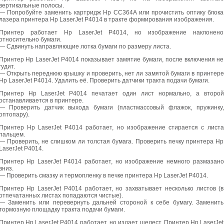
вертикальные полосы.
— Попробуйте заменить картридж Hp CC364A или прочистить оптику блока
лазера принтера Hp LaserJet P4014 в тракте формирования изображения.
Принтер работает Hp LaserJet P4014, но изображение наклонено
относительно бумаги.
— Сдвинуть направляющие лотка бумаги по размеру листа.
Принтер Hp LaserJet P4014 показывает замятие бумаги, после включения не
гудит.
— Открыть переднюю крышку и проверить, нет ли замятой бумаги в принтере
Hp LaserJet P4014. Удалить её. Проверить датчики тракта подачи бумаги.
Принтер Hp LaserJet P4014 печатает один лист нормально, а второй
останавливается в принтере.
— Проверить датчик выхода бумаги (пластмассовый флажок, пружинку,
оптопару).
Принтер Hp LaserJet P4014 работает, но изображение стирается с листа
пальцем.
— Проверить, не слишком ли толстая бумага. Проверить печку принтера Hp
LaserJet P4014.
Принтер Hp LaserJet P4014 работает, но изображение немного размазано
вниз.
— Проверить смазку и термопленку в печке принтера Hp LaserJet P4014.
Принтер Hp LaserJet P4014 работает, но захватывает несколько листов (в
отпечатанных листах попадаются чистые).
— Заменить или перевернуть дальней стороной к себе бумагу. Заменить
тормозную площадку тракта подачи бумаги.
Принтер Hp LaserJet P4014 работает, но издает шелест. Принтер Hp LaserJet